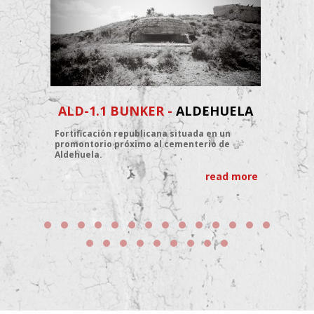
ALD-1.1 BUNKER -
ALDEHUELA
C
Fortificación republicana situada en un
promontorio próximo al cementerio de
P
Aldehuela.
s
B
read more